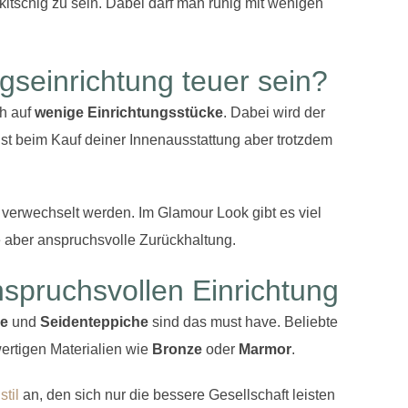
kitschig zu sein. Dabei darf man ruhig mit wenigen
seinrichtung teuer sein?
ch auf
wenige
Einrichtungsstücke
. Dabei wird der
st beim Kauf deiner Innenausstattung aber trotzdem
verwechselt werden. Im Glamour Look gibt es viel
e aber anspruchsvolle Zurückhaltung.
spruchsvollen Einrichtung
ge
und
Seidenteppiche
sind das must have. Beliebte
rtigen Materialien wie
Bronze
oder
Marmor
.
til
an, den sich nur die bessere Gesellschaft leisten