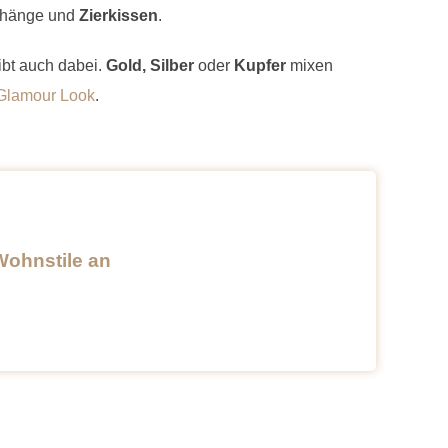
orhänge und
Zierkissen
.
ibt auch dabei.
Gold, Silber
oder
Kupfer
mixen
Glamour Look
.
Wohnstile an