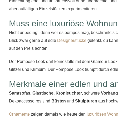
Einrichtung edel und anspruchsvoll ohne überfrachtet und 
aber auffälligen Einzelstücken experimentieren.
Muss eine luxuriöse Wohnung
Nicht unbedingt, denn wer es pompös mag, beschränkt si
Blick zwar gerne auf edle
Designerstücke
gelenkt, du kann
auf den Preis achten.
Der Pompöse Look darf keinesfalls mit dem Glamour Look 
Glitzer und Klimbim. Der Pompöse Look trumpft durch edl
Merkmale einer edlen und an
Samtsofas, Glastische, Kronleuchter
, schwere
Vorhän
Dekoaccessoires sind
Büsten
und
Skulpturen
aus hochwe
Ornamente
zeigen damals wie heute den
luxuriösen Wohns