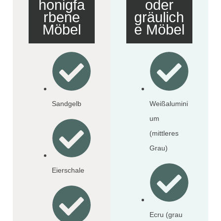
honigfa
oder
rbene
gräulich
Möbel
e Möbel
Sandgelb
Weißalumini
um
(mittleres
Grau)
Eierschale
Ecru (grau