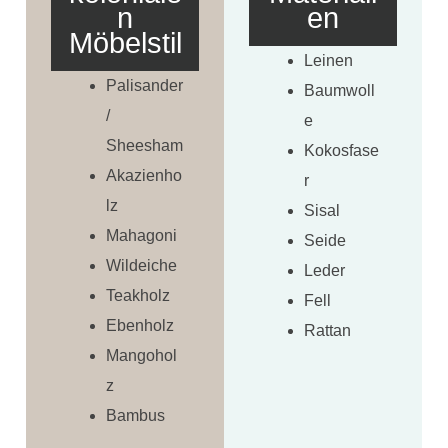
n
en
Möbelstil
Leinen
Palisander
Baumwoll
/
e
Sheesham
Kokosfase
Akazienho
r
lz
Sisal
Mahagoni
Seide
Wildeiche
Leder
Teakholz
Fell
Ebenholz
Rattan
Mangohol
z
Bambus